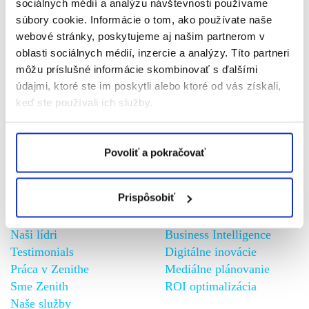
sociálnych médií a analýzu návštevnosti používame
súbory cookie. Informácie o tom, ako používate naše
webové stránky, poskytujeme aj našim partnerom v
Sme Zenith
oblasti sociálnych médií, inzercie a analýzy. Títo partneri
môžu príslušné informácie skombinovať s ďalšími
Zistite viac...
údajmi, ktoré ste im poskytli alebo ktoré od vás získali,
keď ste používali ich služby.
Naše služby
Zistite viac...
Povoliť a pokračovať
Naše práce
Zistite viac...
Prispôsobiť
Spoznajte nás
Naša vízia
Naši lídri
Business Intelligence
Testimonials
Digitálne inovácie
Práca v Zenithe
Mediálne plánovanie
Sme Zenith
ROI optimalizácia
Naše služby