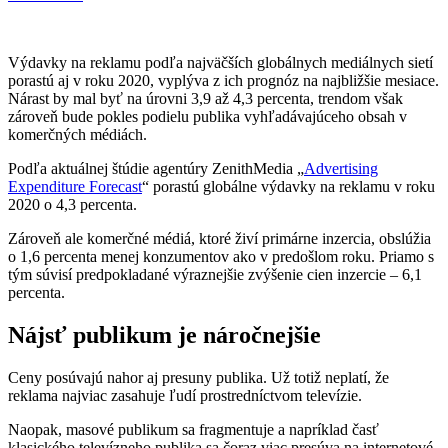
Výdavky na reklamu podľa najväčších globálnych mediálnych sietí
porastú aj v roku 2020, vyplýva z ich prognóz na najbližšie mesiace.
Nárast by mal byť na úrovni 3,9 až 4,3 percenta, trendom však
zároveň bude pokles podielu publika vyhľadávajúceho obsah v
komerčných médiách.
Podľa aktuálnej štúdie agentúry ZenithMedia „
Advertising
Expenditure Forecast
“ porastú globálne výdavky na reklamu v roku
2020 o 4,3 percenta.
Zároveň ale komerčné médiá, ktoré živí primárne inzercia, obslúžia
o 1,6 percenta menej konzumentov ako v predošlom roku. Priamo s
tým súvisí predpokladané výraznejšie zvýšenie cien inzercie – 6,1
percenta.
Nájsť publikum je náročnejšie
Ceny posúvajú nahor aj presuny publika. Už totiž neplatí, že
reklama najviac zasahuje ľudí prostredníctvom televízie.
Naopak, masové publikum sa fragmentuje a napríklad časť
klasického televízneho publika sa čoraz viac presúva na internetové