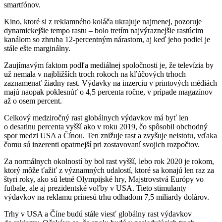
smartfónov.
Kino, ktoré si z reklamného koláča ukrajuje najmenej, pozoruje
dynamickejšie tempo rastu – bolo tretím najvýraznejšie rastúcim
kanálom so zhruba 12-percentným nárastom, aj keď jeho podiel je
stále ešte marginálny.
Zaujímavým faktom podľa mediálnej spoločnosti je, že televízia by
už nemala v najbližších troch rokoch na kľúčových trhoch
zaznamenať žiadny rast. Výdavky na inzerciu v printových médiách
majú naopak poklesnúť o 4,5 percenta ročne, v prípade magazínov
až o osem percent.
Celkový medziročný rast globálnych výdavkov má byť len
o desatinu percenta vyšší ako v roku 2019, čo spôsobil obchodný
spor medzi USA a Čínou. Ten znižuje rast a zvyšuje neistotu, vďaka
čomu sú inzerenti opatrnejší pri zostavovaní svojich rozpočtov.
Za normálnych okolností by bol rast vyšší, lebo rok 2020 je rokom,
ktorý môže ťažiť z významných udalostí, ktoré sa konajú len raz za
štyri roky, ako sú letné Olympijské hry, Majstrovstvá Európy vo
futbale, ale aj prezidentské voľby v USA. Tieto stimulanty
výdavkov na reklamu prinesú trhu odhadom 7,5 miliardy dolárov.
Trhy v USA a Číne budú stále viesť globálny rast výdavkov