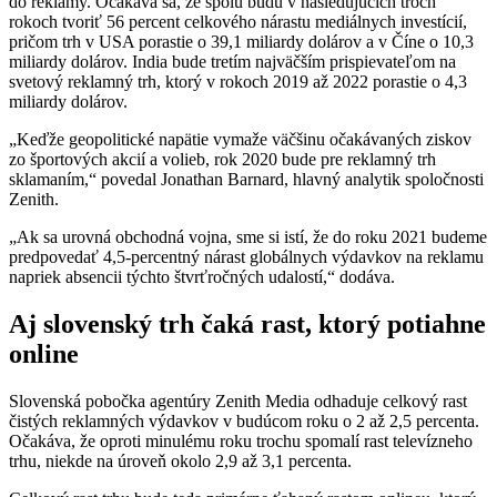
do reklamy. Očakáva sa, že spolu budú v nasledujúcich troch
rokoch tvoriť 56 percent celkového nárastu mediálnych investícií,
pričom trh v USA porastie o 39,1 miliardy dolárov a v Číne o 10,3
miliardy dolárov. India bude tretím najväčším prispievateľom na
svetový reklamný trh, ktorý v rokoch 2019 až 2022 porastie o 4,3
miliardy dolárov.
„Keďže geopolitické napätie vymaže väčšinu očakávaných ziskov
zo športových akcií a volieb, rok 2020 bude pre reklamný trh
sklamaním,“ povedal Jonathan Barnard, hlavný analytik spoločnosti
Zenith.
„Ak sa urovná obchodná vojna, sme si istí, že do roku 2021 budeme
predpovedať 4,5-percentný nárast globálnych výdavkov na reklamu
napriek absencii týchto štvrťročných udalostí,“ dodáva.
Aj slovenský trh čaká rast, ktorý potiahne
online
Slovenská pobočka agentúry Zenith Media odhaduje celkový rast
čistých reklamných výdavkov v budúcom roku o 2 až 2,5 percenta.
Očakáva, že oproti minulému roku trochu spomalí rast televízneho
trhu, niekde na úroveň okolo 2,9 až 3,1 percenta.