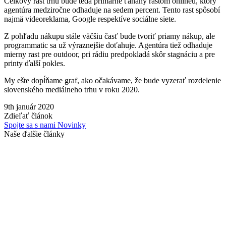
Celkový rast trhu bude teda primárne ťahaný rastom onlineu, ktorý
agentúra medziročne odhaduje na sedem percent. Tento rast spôsobí
najmä videoreklama, Google respektíve sociálne siete.
Z pohľadu nákupu stále väčšiu časť bude tvoriť priamy nákup, ale
programmatic sa už výraznejšie doťahuje. Agentúra tiež odhaduje
mierny rast pre outdoor, pri rádiu predpokladá skôr stagnáciu a pre
printy ďalší pokles.
My ešte dopĺňame graf, ako očakávame, že bude vyzerať rozdelenie
slovenského mediálneho trhu v roku 2020.
9th január 2020
Zdieľať článok
Spojte sa s nami
Novinky
Naše ďalšie články