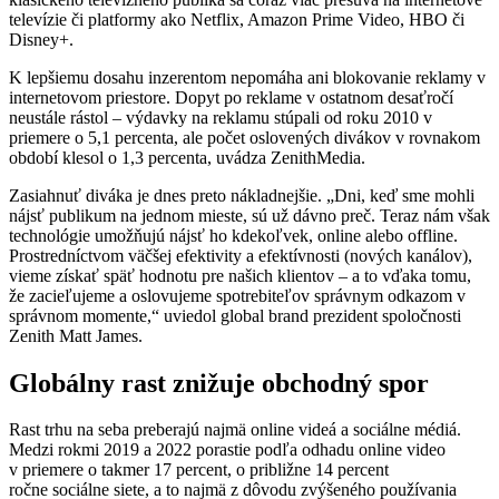
televízie či platformy ako Netflix, Amazon Prime Video, HBO či
Disney+.
K lepšiemu dosahu inzerentom nepomáha ani blokovanie reklamy v
internetovom priestore. Dopyt po reklame v ostatnom desaťročí
neustále rástol – výdavky na reklamu stúpali od roku 2010 v
priemere o 5,1 percenta, ale počet oslovených divákov v rovnakom
období klesol o 1,3 percenta, uvádza ZenithMedia.
Zasiahnuť diváka je dnes preto nákladnejšie. „Dni, keď sme mohli
nájsť publikum na jednom mieste, sú už dávno preč. Teraz nám však
technológie umožňujú nájsť ho kdekoľvek, online alebo offline.
Prostredníctvom väčšej efektivity a efektívnosti (nových kanálov),
vieme získať späť hodnotu pre našich klientov – a to vďaka tomu,
že zacieľujeme a oslovujeme spotrebiteľov správnym odkazom v
správnom momente,“ uviedol global brand prezident spoločnosti
Zenith Matt James.
Globálny rast znižuje obchodný spor
Rast trhu na seba preberajú najmä online videá a sociálne médiá.
Medzi rokmi 2019 a 2022 porastie podľa odhadu online video
v priemere o takmer 17 percent, o približne 14 percent
ročne sociálne siete, a to najmä z dôvodu zvýšeného používania