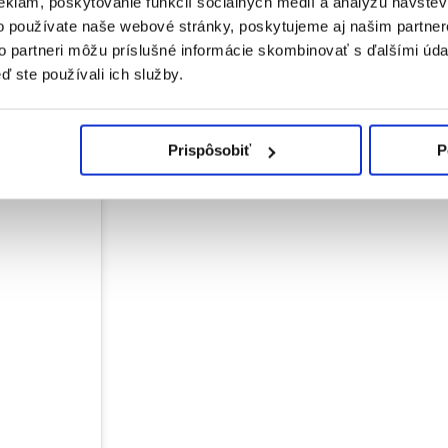
eklám, poskytovanie funkcií sociálnych médií a analýzu návšte
o používate naše webové stránky, poskytujeme aj našim partner
som spoznala za svoj život, ostatné mi napadnú fakt hocikedy. Ja si zo
to partneri môžu príslušné informácie skombinovať s ďalšími údaj
ď ste používali ich služby.
odukt, ktorý by si rada odprezentovala?
 branding je totižto úplne iný. Pridať humor do týchto komodít by b
Prispôsobiť
P