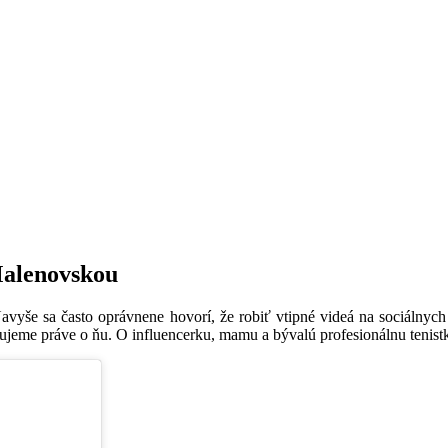
Malenovskou
avyše sa často oprávnene hovorí, že robiť vtipné videá na sociálnych
rujeme práve o ňu. O influencerku, mamu a bývalú profesionálnu tenistk