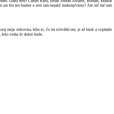
nnel. Ďalej herci Caitlin Riley, Brian Jordan Alvarez, Boman, Manon
em asi len ten humor a sem tam nejaký makeup/vlasy? Ale nič iné tam
 moja srdcovka, lebo to, čo mi schválili oni, je až bizár a vyplatilo
, lebo vedia že dobre bude.