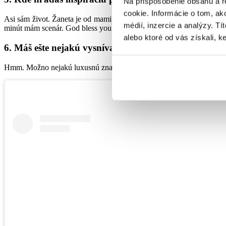
Na prispôsobenie obsahu a r
cookie. Informácie o tom, ak
Asi sám život. Žaneta je od mami, Milan a Pali od chlapov, ktorých 
médií, inzercie a analýzy. Tí
minút mám scenár. God bless you.
alebo ktoré od vás získali, ke
6. Máš ešte nejakú vysnívanú spoluprácu prípadne pr
Hmm. Možno nejakú luxusnú značku hodiniek/šperkov/kabeliek. Luxury