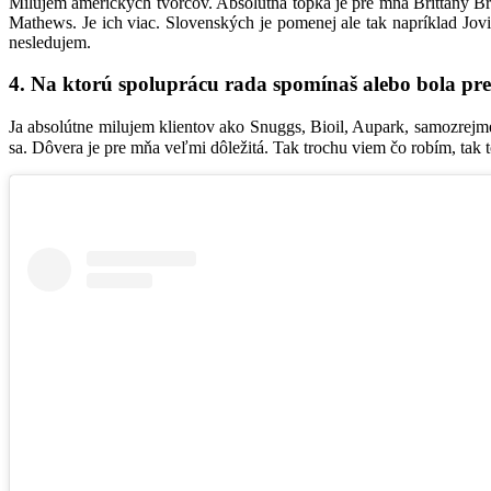
Milujem amerických tvorcov. Absolútna topka je pre mňa Brittany Br
Mathews. Je ich viac. Slovenských je pomenej ale tak napríklad Jov
nesledujem.
4. Na ktorú spoluprácu rada spomínaš alebo bola pr
Ja absolútne milujem klientov ako Snuggs, Bioil, Aupark, samozrejme 
sa. Dôvera je pre mňa veľmi dôležitá. Tak trochu viem čo robím, tak t