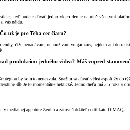
stiete, keď budete dávať jedno video denne naprieč všetkými platfo
si vás nájdu.
Čo už je pre Teba cez čiaru?
iendly, čiže nenadávam, nepoužívam vulgarizmy, nejdem ani do rasisti
😂
nad produkciou jedného videa? Máš vopred stanovenú 
tratégiou by som to nenazvala. Snažím sa dávať videá aspoň 2x do tý
 deadline 😂 Je to momentálne hektické. Jedno dieťa má 3,5 roka a dr
t v mediálnej agentúre Zenith a zároveň držiteľ certifikátu DIMAQ.