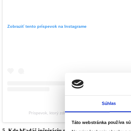
Zobraziť tento príspevok na Instagrame
Súhlas
Príspevok, ktorý zdieľa KLAUDIA RUSNÁK (@helloklaud
Táto webstránka používa sú
5. Kde hľadáš inšpiráciu pre svoj obsah na Instagra