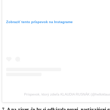
Zobraziť tento príspevok na Instagrame
Príspevok, ktorý zdieľa KLAUDIA RUSNÁK (@helloklaud
7. A na záver, čo by si odkázala novej, nastávajúcej