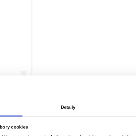
Detaily
i)
bory cookies
me?