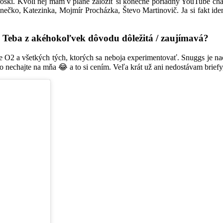
oski. Kvôli nej mám v pláne založiť si konečne poriadny YouTube cha
inečko, Katezinka, Mojmír Procházka, Števo Martinovič. Ja si fakt id
e Teba z akéhokoľvek dôvodu dôležitá / zaujímavá?
O2 a všetkých tých, ktorých sa neboja experimentovať. Snuggs je naozaj
o nechajte na mňa 😂 a to si cením. Veľa krát už ani nedostávam briefy