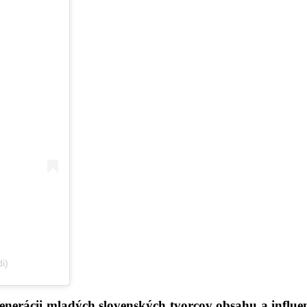
i)
 generácii mladých slovenských tvorcov obsahu a infl