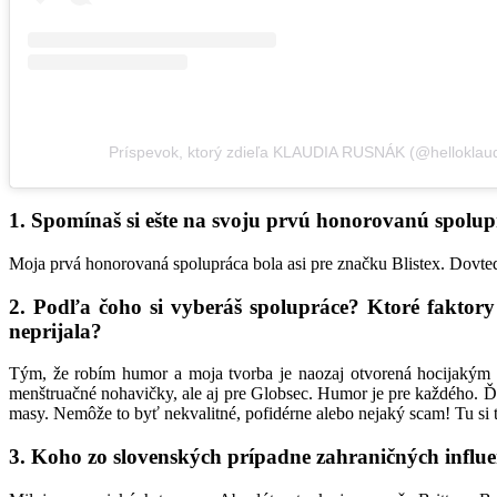
Príspevok, ktorý zdieľa KLAUDIA RUSNÁK (@helloklaud
1. Spomínaš si ešte na svoju prvú honorovanú spolu
Moja prvá honorovaná spolupráca bola asi pre značku Blistex. Dovted
2. Podľa čoho si vyberáš spolupráce? Ktoré faktory 
neprijala?
Tým, že robím humor a moja tvorba je naozaj otvorená hocijakým ž
menštruačné nohavičky, ale aj pre Globsec. Humor je pre každého. Ď
masy. Nemôže to byť nekvalitné, pofidérne alebo nejaký scam! Tu si
3. Koho zo slovenských prípadne zahraničných influe