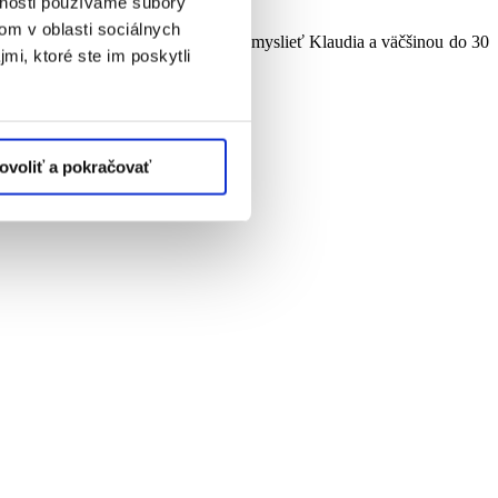
vnosti používame súbory
om v oblasti sociálnych
beriem zošit a že poď ideme niečo vymyslieť Klaudia a väčšinou do 30
mi, ktoré ste im poskytli
ola výzva.
ovoliť a pokračovať