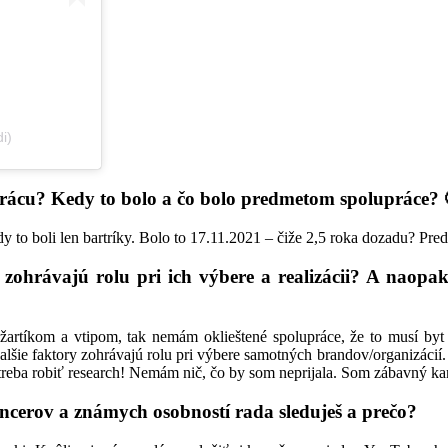
i)
prácu? Kedy to bolo a čo bolo predmetom spolupráce? 
y to boli len bartríky. Bolo to 17.11.2021 – čiže 2,5 roka dozadu? Pr
zohrávajú rolu pri ich výbere a realizácii? A naopa
artíkom a vtipom, tak nemám oklieštené spolupráce, že to musí byt
alšie faktory zohrávajú rolu pri výbere samotných brandov/organizác
 treba robiť research! Nemám nič, čo by som neprijala. Som zábavný k
ncerov a známych osobností rada sleduješ a prečo?