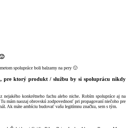
🙂
edmetom spolupráce boli balzamy na pery 🙂
k, pre ktorý produkt / službu by si spoluprácu nikdy
 z nejakého konkrétneho fachu alebo niche. Robím spolupráce aj na
ií. Tu mám naozaj obrovskú zodpovednosť pri propagovaní niečoho pre
anál. Ak máte ambíciu budovať vašu legitímnu značku, sem s tým.