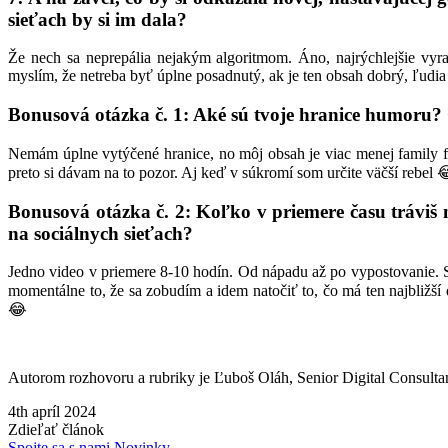
sieťach by si im dala?
Že nech sa neprepália nejakým algoritmom. Áno, najrýchlejšie vyra
myslím, že netreba byť úplne posadnutý, ak je ten obsah dobrý, ľudia 
Bonusová otázka č. 1: Aké sú tvoje hranice humoru? 
Nemám úplne vytýčené hranice, no môj obsah je viac menej family fr
preto si dávam na to pozor. Aj keď v súkromí som určite väčší rebel 
Bonusová otázka č. 2: Koľko v priemere času tráviš 
na sociálnych sieťach?
Jedno video v priemere 8-10 hodín. Od nápadu až po vypostovanie. S
momentálne to, že sa zobudím a idem natočiť to, čo má ten najbližší
😂
Autorom rozhovoru a rubriky je Ľuboš Oláh, Senior Digital Consultan
4th apríl 2024
Zdieľať článok
Spojte sa s nami
Novinky