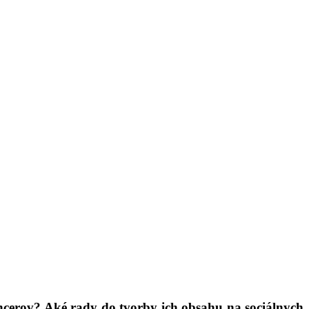
uencerov? Aké rady do tvorby ich obsahu na sociálnych