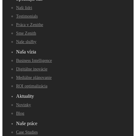
Naši lídri
Testimonials
Práca v Zenithe
Sme Zenith
Naše služby
Naša vízia
Business Intelligence
Digitálne inovácie
Mediálne plánovanie
ROI optimalizácia
Aktuality
Novinky
Blog
Naše práce
Case Studies