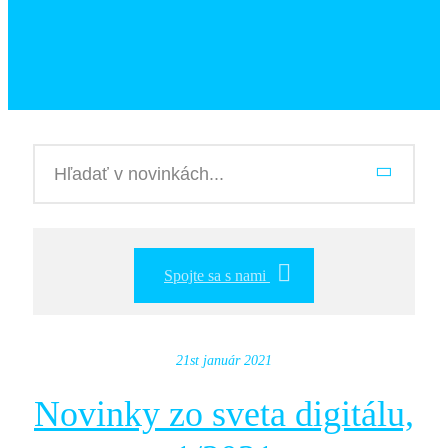
Spojte sa s nami
21st január 2021
Novinky zo sveta digitálu,