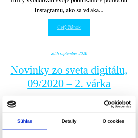
firmy vybudovali svoje podnikanie s pomocou
Instagramu, ako sa vďaka...
Celý článok
28th september 2020
Novinky zo sveta digitálu,
09/2020 – 2. várka
Áno, máme tu najnovšie, už septembrové
novinky Vol. 2! Vyzerá to, že leto sa
definitívne skončilo – namiesto pozerania sa
Súhlas
Detaily
O cookies
von cez zapršané okno si radšej potrénujte