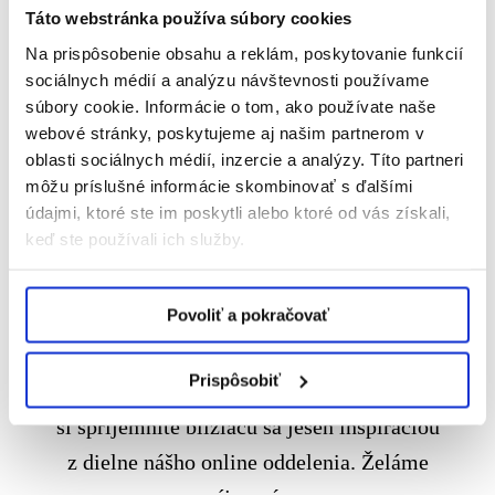
Vaše mozgové závity a...
Táto webstránka používa súbory cookies
Na prispôsobenie obsahu a reklám, poskytovanie funkcií
Celý článok
sociálnych médií a analýzu návštevnosti používame
súbory cookie. Informácie o tom, ako používate naše
webové stránky, poskytujeme aj našim partnerom v
oblasti sociálnych médií, inzercie a analýzy. Títo partneri
7th september 2020
môžu príslušné informácie skombinovať s ďalšími
Novinky zo sveta digitálu,
údajmi, ktoré ste im poskytli alebo ktoré od vás získali,
keď ste používali ich služby.
09/2020
Povoliť a pokračovať
Aj keď letné horúčavy sú pravdepodobne za
nami, zo Zenithu prinášame aspoň dávku
Prispôsobiť
horúcich noviniek z digitálu. Budeme radi, ak
si spríjemníte blížiacu sa jeseň inšpiráciou
z dielne nášho online oddelenia. Želáme