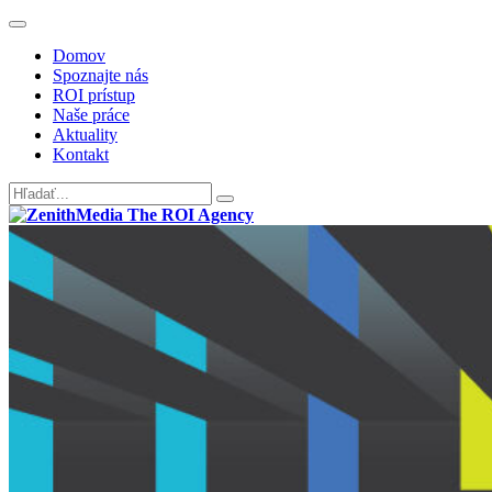
Domov
Spoznajte nás
ROI prístup
Naše práce
Aktuality
Kontakt