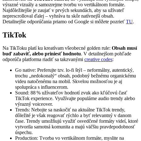
výrazné vizuály a samozrejme tvorbu vo vertikálnom formáte.
Najdôležitejšie je zaujať v prvých sekundách, aby sa užívateľ
neprescrolloval ďalej – vyhráva tu skôr natívnejší obsah.
Detailnejšie odporúčania priamo od Google si môžete pozrieť
TU
.
TikTok
Na TikToku platí ku kreatívam všeobecné golden rule:
Obsah musí
buď zabaviť, alebo priniesť hodnotu
. V detailnejšom pohľade
odporúča platforma riadiť sa takzvanými
creative codes
:
Go native: Preferujte tzv. lo-fi štýl – neformálny, autentický,
trochu „nedokonalý“ obsah, podobný bežnému organickému
videu natočenému na mobil. Skvelou možnosťou je aj
spolupráca s influencerom.
Sound: 88 % užívateľov hodnotí zvuk ako kľúčovú časť
TikTok experience. Využívajte populárne audio trendy alebo
výrazný
voiceover.
Trends: Nebojte sa naskočiť na aktuálne TikTok trendy,
dôležité je však reagovať rýchlo a byť relevantný v danom
čase. Trendy umožňujú využiť osvedčené formáty videí, ktoré
vytvorila samotná komunita a majú väčšiu pravdepodobnosť
úspechu.
Production: Tvorba vo vertikálnom formáte, myslite na