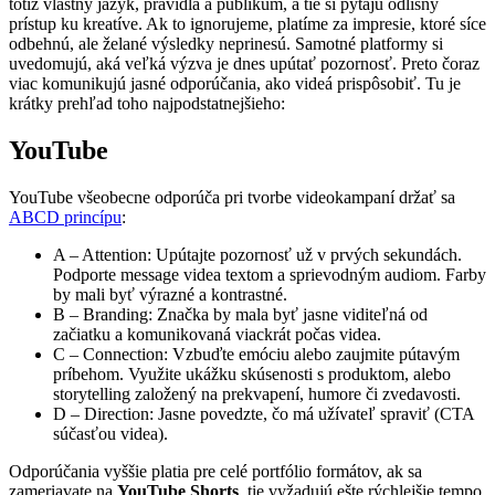
totiž vlastný jazyk, pravidlá a publikum, a tie si pýtajú odlišný
prístup ku kreatíve. Ak to ignorujeme, platíme za impresie, ktoré síce
odbehnú, ale želané výsledky neprinesú. Samotné platformy si
uvedomujú, aká veľká výzva je dnes upútať pozornosť. Preto čoraz
viac komunikujú jasné odporúčania, ako videá prispôsobiť. Tu je
krátky prehľad toho najpodstatnejšieho:
YouTube
YouTube všeobecne odporúča pri tvorbe videokampaní držať sa
ABCD princípu
:
A – Attention: Upútajte pozornosť už v prvých sekundách.
Podporte message videa textom a sprievodným audiom. Farby
by mali byť výrazné a kontrastné.
B – Branding: Značka by mala byť jasne viditeľná od
začiatku a komunikovaná viackrát počas videa.
C – Connection: Vzbuďte emóciu alebo zaujmite pútavým
príbehom. Využite ukážku skúsenosti s produktom, alebo
storytelling založený na prekvapení, humore či zvedavosti.
D – Direction: Jasne povedzte, čo má užívateľ spraviť (CTA
súčasťou videa).
Odporúčania vyššie platia pre celé portfólio formátov, ak sa
zameriavate na
YouTube Shorts
, tie vyžadujú ešte rýchlejšie tempo,