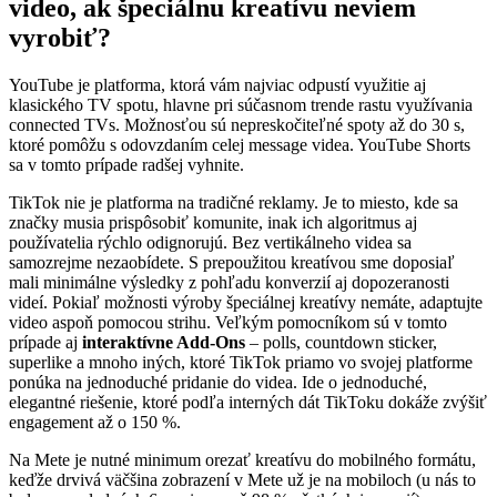
video, ak špeciálnu kreatívu neviem
vyrobiť?
YouTube je platforma, ktorá vám najviac odpustí využitie aj
klasického TV spotu, hlavne pri súčasnom trende rastu využívania
connected TVs. Možnosťou sú nepreskočiteľné spoty až do 30 s,
ktoré pomôžu s odovzdaním celej message videa. YouTube Shorts
sa v tomto prípade radšej vyhnite.
TikTok nie je platforma na tradičné reklamy. Je to miesto, kde sa
značky musia prispôsobiť komunite, inak ich algoritmus aj
používatelia rýchlo odignorujú. Bez vertikálneho videa sa
samozrejme nezaobídete. S prepoužitou kreatívou sme doposiaľ
mali minimálne výsledky z pohľadu konverzií aj dopozeranosti
videí. Pokiaľ možnosti výroby špeciálnej kreatívy nemáte, adaptujte
video aspoň pomocou strihu. Veľkým pomocníkom sú v tomto
prípade aj
interaktívne Add-Ons
– polls, countdown sticker,
superlike a mnoho iných, ktoré TikTok priamo vo svojej platforme
ponúka na jednoduché pridanie do videa. Ide o jednoduché,
elegantné riešenie, ktoré podľa interných dát TikToku dokáže zvýšiť
engagement až o 150 %.
Na Mete je nutné minimum orezať kreatívu do mobilného formátu,
keďže drvivá väčšina zobrazení v Mete už je na mobiloch (u nás to