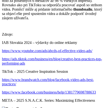
bolo za posledných 6 mesiacov až 98 % všetkých impresií).
Rovnako ako pri TikToku sa odporúča pracovať aspoň so strihom
videa. Pomôcť môže aj pridanie informačného
thumbnailu
, ktorý
sa objaví ešte pred spustením videa a dokáže podporiť úvodný
záujem užívateľa.
Zdroje:
IAB Slovakia 2024 – výdavky do online reklamy
https://www.youtube.com/ads/abcds-of-effective-video-ads/
https://ads.tiktok.com/business/en/blog/creative-best-practices-top-
performing-ads
TikTok – 2025 Creative Inspiration Session
https://www.brandwatch.com/blog/facebook-video-ads-best-
practices/
https://www.facebook.com/business/help/1381779698788633
META – 2025 S.N.A.C.K. Series: Maximizing Effectiveness