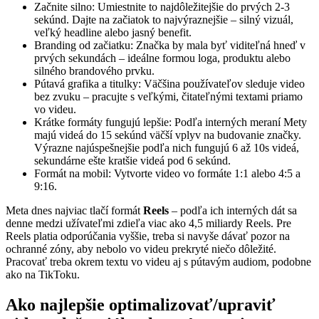
Začnite silno: Umiestnite to najdôležitejšie do prvých 2-3
sekúnd. Dajte na začiatok to najvýraznejšie – silný vizuál,
veľký headline alebo jasný benefit.
Branding od začiatku: Značka by mala byť viditeľná hneď v
prvých sekundách – ideálne formou loga, produktu alebo
silného brandového prvku.
Pútavá grafika a titulky: Väčšina používateľov sleduje video
bez zvuku – pracujte s veľkými, čitateľnými textami priamo
vo videu.
Krátke formáty fungujú lepšie: Podľa interných meraní Mety
majú videá do 15 sekúnd väčší vplyv na budovanie značky.
Výrazne najúspešnejšie podľa nich fungujú 6 až 10s videá,
sekundárne ešte kratšie videá pod 6 sekúnd.
Formát na mobil: Vytvorte video vo formáte 1:1 alebo 4:5 a
9:16.
Meta dnes najviac tlačí formát
Reels
– podľa ich interných dát sa
denne medzi užívateľmi zdieľa viac ako 4,5 miliardy Reels. Pre
Reels platia odporúčania vyššie, treba si navyše dávať pozor na
ochranné zóny, aby nebolo vo videu prekryté niečo dôležité.
Pracovať treba okrem textu vo videu aj s pútavým audiom, podobne
ako na TikToku.
Ako najlepšie optimalizovať/upraviť