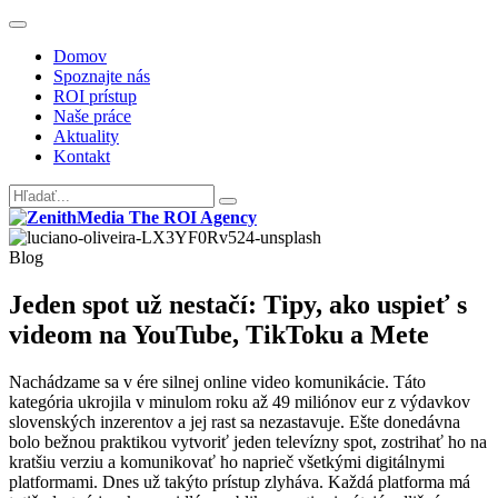
Domov
Spoznajte nás
ROI prístup
Naše práce
Aktuality
Kontakt
Blog
Jeden spot už nestačí: Tipy, ako uspieť s
videom na YouTube, TikToku a Mete
Nachádzame sa v ére silnej online video komunikácie. Táto
kategória ukrojila v minulom roku až 49 miliónov eur z výdavkov
slovenských inzerentov a jej rast sa nezastavuje. Ešte donedávna
bolo bežnou praktikou vytvoriť jeden televízny spot, zostrihať ho na
kratšiu verziu a komunikovať ho naprieč všetkými digitálnymi
platformami. Dnes už takýto prístup zlyháva. Každá platforma má