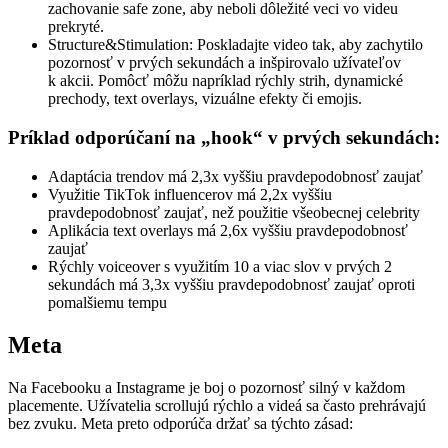
zachovanie safe zone, aby neboli dôležité veci vo videu
prekryté.
Structure&Stimulation: Poskladajte video tak, aby zachytilo
pozornosť v prvých sekundách a inšpirovalo užívateľov
k akcii. Pomôcť môžu napríklad rýchly strih, dynamické
prechody, text overlays, vizuálne efekty či emojis.
Príklad odporúčaní na „hook“ v prvých sekundách
:
Adaptácia trendov má 2,3x vyššiu pravdepodobnosť zaujať
Využitie TikTok influencerov má 2,2x vyššiu
pravdepodobnosť zaujať, než použitie všeobecnej celebrity
Aplikácia text overlays má 2,6x vyššiu pravdepodobnosť
zaujať
Rýchly voiceover s využitím 10 a viac slov v prvých 2
sekundách má 3,3x vyššiu pravdepodobnosť zaujať oproti
pomalšiemu tempu
Meta
Na Facebooku a Instagrame je boj o pozornosť silný v každom
placemente. Užívatelia scrollujú rýchlo a videá sa často prehrávajú
bez zvuku. Meta preto odporúča držať sa týchto zásad: