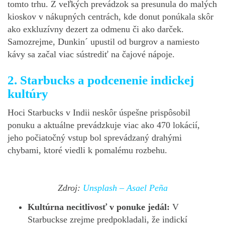
tomto trhu. Z veľkých prevádzok sa presunula do malých
kioskov v nákupných centrách, kde donut ponúkala skôr
ako exkluzívny dezert za odmenu či ako darček.
Samozrejme, Dunkin´ upustil od burgrov a namiesto
kávy sa začal viac sústrediť na čajové nápoje.
2. Starbucks a podcenenie indickej
kultúry
Hoci Starbucks v Indii neskôr úspešne prispôsobil
ponuku a aktuálne prevádzkuje viac ako 470 lokácií,
jeho počiatočný vstup bol sprevádzaný drahými
chybami, ktoré viedli k pomalému rozbehu.
Zdroj:
Unsplash –
Asael Peña
Kultúrna necitlivosť v ponuke jedál:
V
Starbuckse zrejme predpokladali, že indickí