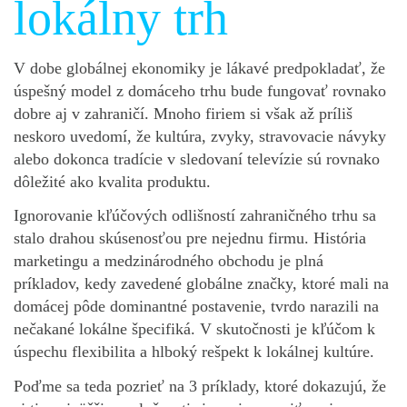
lokálny trh
V dobe globálnej ekonomiky je lákavé predpokladať, že
úspešný model z domáceho trhu bude fungovať rovnako
dobre aj v zahraničí. Mnoho firiem si však až príliš
neskoro uvedomí, že kultúra, zvyky, stravovacie návyky
alebo dokonca tradície v sledovaní televízie sú rovnako
dôležité ako kvalita produktu.
Ignorovanie kľúčových odlišností zahraničného trhu sa
stalo drahou skúsenosťou pre nejednu firmu. História
marketingu a medzinárodného obchodu je plná
príkladov, kedy zavedené globálne značky, ktoré mali na
domácej pôde dominantné postavenie, tvrdo narazili na
nečakané lokálne špecifiká. V skutočnosti je kľúčom k
úspechu flexibilita a hlboký rešpekt k lokálnej kultúre.
Poďme sa teda pozrieť na 3 príklady, ktoré dokazujú, že