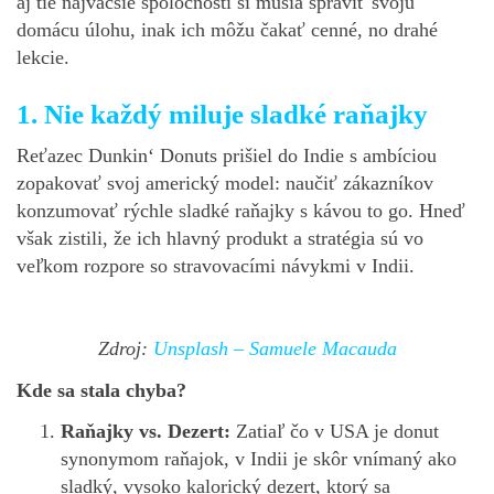
aj tie najväčšie spoločnosti si musia spraviť svoju
domácu úlohu, inak ich môžu čakať cenné, no drahé
lekcie.
1.
Nie každý miluje sladké raňajky
Reťazec Dunkin‘ Donuts prišiel do Indie s ambíciou
zopakovať svoj americký model: naučiť zákazníkov
konzumovať rýchle sladké raňajky s kávou to go. Hneď
však zistili, že ich hlavný produkt a stratégia sú vo
veľkom rozpore so stravovacími návykmi v Indii.
Zdroj:
Unsplash – Samuele Macauda
Kde sa stala chyba?
Raňajky vs. Dezert:
Zatiaľ čo v USA je donut
synonymom raňajok, v Indii je skôr vnímaný ako
sladký, vysoko kalorický dezert, ktorý sa