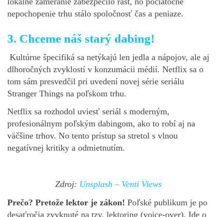
lokálne zameranie zabezpečilo rast, no počiatočné
nepochopenie trhu stálo spoločnosť čas a peniaze.
3. Chceme náš starý dabing!
Kultúrne špecifiká sa netýkajú len jedla a nápojov, ale aj
dlhoročných zvyklostí v konzumácii médií. Netflix sa o
tom sám presvedčil pri uvedení novej série seriálu
Stranger Things na poľskom trhu.
Netflix sa rozhodol uviesť seriál s moderným,
profesionálnym poľským dabingom, ako to robí aj na
väčšine trhov. No tento prístup sa stretol s vlnou
negatívnej kritiky a odmietnutím.
Zdroj:
Unsplash – Venti Views
Prečo? Pretože lektor je zákon!
Poľské publikum je po
desaťročia zvyknuté na tzv. lektoring (voice-over). Ide o