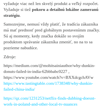
vyžaduje viac než len skvelý produkt a veľký rozpočet.
Vyžaduje si tiež
pokoru a detailnú lokálne zameranú
stratégiu
.
Samozrejme, nemusí vždy platiť, že tradícia zákazníka
má mať prednosť pred globálnym postavenímm značky.
Sú aj momenty, kedy značka dokáže so svojím
produktom správanie zákazníka zmeniť, no na to sa
pozrieme nabudúce.
Zdroje:
https://medium.com/@mohitsainiauthor/why-dunkin-
donuts-failed-in-india-62bbbabc0227 ,
https://www.youtube.com/watch?v=BXXdcgchAVw
https://www.tastingtable.com/1738348/why-dunkin-
failed-china-india/
https://qz.com/1231253/netflix-finds-dubbing-doesnt-
work-in-poland-and-other-local-tv-nuances