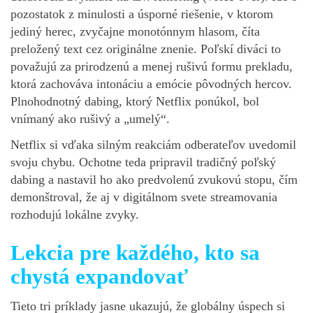
pozostatok z minulosti a úsporné riešenie, v ktorom
jediný herec, zvyčajne monotónnym hlasom, číta
preložený text cez originálne znenie. Poľskí diváci to
považujú za prirodzenú a menej rušivú formu prekladu,
ktorá zachováva intonáciu a emócie pôvodných hercov.
Plnohodnotný dabing, ktorý Netflix ponúkol, bol
vnímaný ako rušivý a „umelý“.
Netflix si vďaka silným reakciám odberateľov uvedomil
svoju chybu. Ochotne teda pripravil tradičný poľský
dabing a nastavil ho ako predvolenú zvukovú stopu, čím
demonštroval, že aj v digitálnom svete streamovania
rozhodujú lokálne zvyky.
Lekcia pre každého, kto sa
chystá expandovať
Tieto tri príklady jasne ukazujú, že globálny úspech si