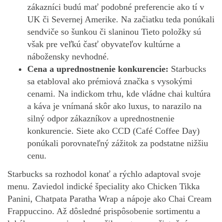
zákazníci budú mať podobné preferencie ako tí v
UK či Severnej Amerike. Na začiatku teda ponúkali
sendviče so šunkou či slaninou Tieto položky sú
však pre veľkú časť obyvateľov kultúrne a
nábožensky nevhodné.
Cena a uprednostnenie konkurencie:
Starbucks
sa etabloval ako prémiová značka s vysokými
cenami. Na indickom trhu, kde vládne chai kultúra
a káva je vnímaná skôr ako luxus, to narazilo na
silný odpor zákazníkov a uprednostnenie
konkurencie. Siete ako CCD (Café Coffee Day)
ponúkali porovnateľný zážitok za podstatne nižšiu
cenu.
Starbucks sa rozhodol konať a rýchlo adaptoval svoje
menu. Zaviedol indické špeciality ako Chicken Tikka
Panini, Chatpata Paratha Wrap a nápoje ako Chai Cream
Frappuccino. Až dôsledné prispôsobenie sortimentu a