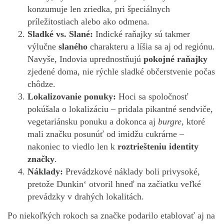
konzumuje len zriedka, pri špeciálnych
príležitostiach alebo ako odmena.
Sladké vs. Slané:
Indické raňajky sú takmer
výlučne
slaného
charakteru a líšia sa aj od regiónu.
Navyše, Indovia uprednostňujú
pokojné raňajky
zjedené doma, nie rýchle sladké občerstvenie počas
chôdze.
Lokalizovanie ponuky:
Hoci sa spoločnosť
pokúšala o lokalizáciu – pridala pikantné sendviče,
vegetariánsku ponuku a dokonca aj
burgre
, ktoré
mali značku posunúť od imidžu cukrárne –
nakoniec to viedlo len k
roztriešteniu identity
značky
.
Náklady:
Prevádzkové náklady boli privysoké,
pretože Dunkin‘ otvoril hneď na začiatku veľké
prevádzky v drahých lokalitách.
Po niekoľkých rokoch sa značke podarilo etablovať aj na