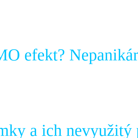
O efekt? Nepanikárt
mky a ich nevyužitý 