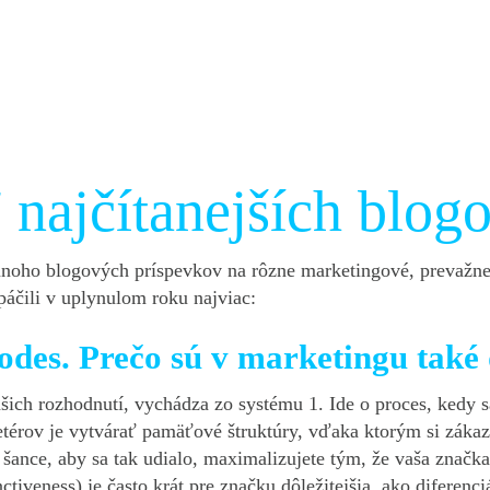
ajčítanejších blogo
noho blogových príspevkov na rôzne marketingové, prevažne
páčili v uplynulom roku najviac:
codes. Prečo sú v marketingu také 
ch rozhodnutí, vychádza zo systému 1. Ide o proces, kedy sa
érov je vytvárať pamäťové štruktúry, vďaka ktorým si zákaz
šance, aby sa tak udialo, maximalizujete tým, že vaša značka
nctiveness) je často krát pre značku dôležitejšia, ako diferenci