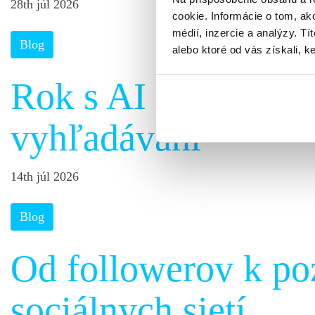
28th júl 2026
cookie. Informácie o tom, ak
médií, inzercie a analýzy. Tí
Blog
alebo ktoré od vás získali, ke
Rok s AI Overview:
vyhľadávaní
14th júl 2026
Blog
Od followerov k poz
sociálnych sietí