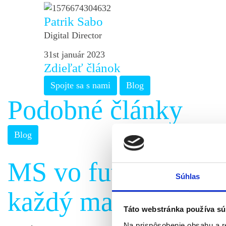
Patrik Sabo
Digital Director
31st január 2023
Zdieľať článok
Spojte sa s nami
Blog
Podobné články
Blog
MS vo futbale 2026 
Súhlas
každý marketér.
Táto webstránka používa sú
Na prispôsobenie obsahu a r