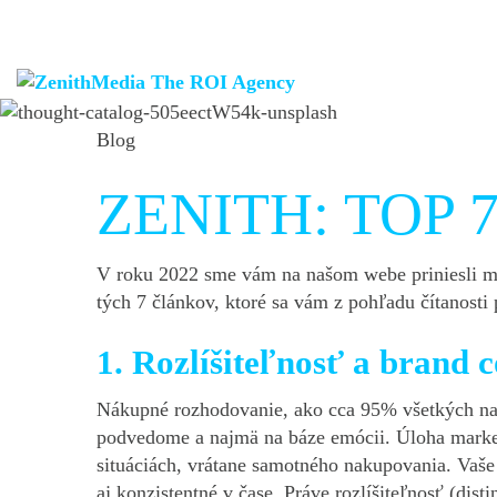
Blog
ZENITH: TOP 7 n
V roku 2022 sme vám na našom webe priniesli m
tých 7 článkov, ktoré sa vám z pohľadu čítanosti 
1. Rozlíšiteľnosť a brand 
Nákupné rozhodovanie, ako cca 95% všetkých naši
podvedome a najmä na báze emócii. Úloha market
situáciách, vrátane samotného nakupovania. Vaše 
aj konzistentné v čase. Práve rozlíšiteľnosť (disti