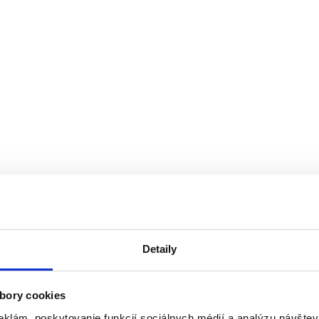
skončili. Čísla, kto
Detaily
bory cookies
eklám, poskytovanie funkcií sociálnych médií a analýzu návšte