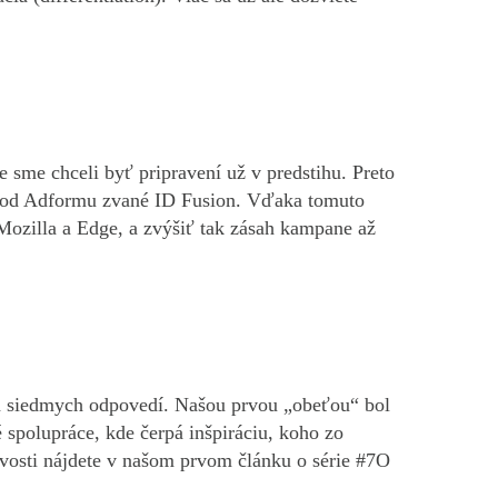
e sme chceli byť pripravení už v predstihu. Preto
ie od Adformu zvané ID Fusion. Vďaka tomuto
 Mozilla a Edge, a zvýšiť tak zásah kampane až
 a siedmych odpovedí. Našou prvou „obeťou“ bol
 spolupráce, kde čerpá inšpiráciu, koho zo
avosti nájdete v našom prvom článku o série #7O