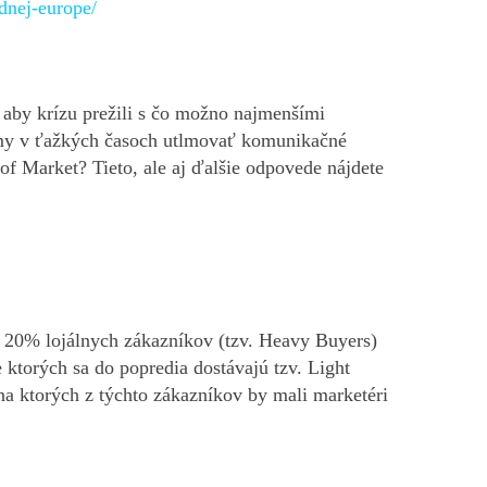
dnej-europe/
 aby krízu prežili s čo možno najmenšími
irmy v ťažkých časoch utlmovať komunikačné
f Market? Tieto, ale aj ďalšie odpovede nájdete
e 20% lojálnych zákazníkov (tzv. Heavy Buyers)
 ktorých sa do popredia dostávajú tzv. Light
na ktorých z týchto zákazníkov by mali marketéri