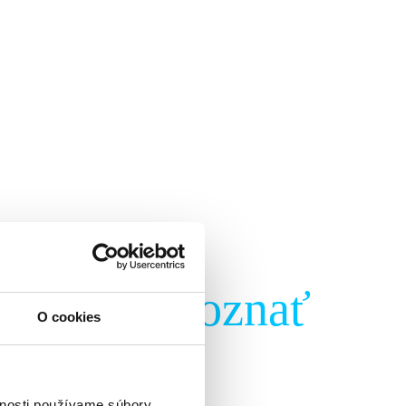
ré by mal poznať
O cookies
vnosti používame súbory