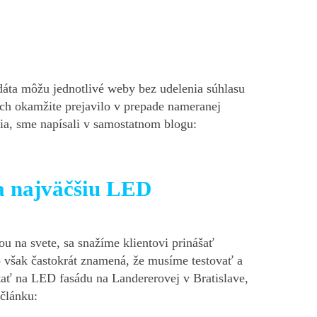
 dáta môžu jednotlivé weby bez udelenia súhlasu
nich okamžite prejavilo v prepade nameranej
nia, sme napísali v samostatnom blogu:
na najväčšiu LED
u na svete, sa snažíme klientovi prinášať
o však častokrát znamená, že musíme testovať a
stať na LED fasádu na Landererovej v Bratislave,
 článku: