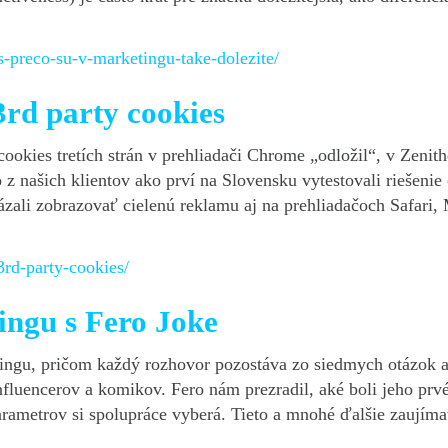
es-preco-su-v-marketingu-take-dolezite/
3rd party cookies
okies tretích strán v prehliadači Chrome „odložil“, v Zenith
 z našich klientov ako prví na Slovensku vytestovali riešen
ázali zobrazovať cielenú reklamu aj na prehliadačoch Safari,
3rd-party-cookies/
tingu s
Fero Joke
etingu, pričom každý rozhovor pozostáva zo siedmych otázok
nfluencerov a komikov. Fero nám prezradil, aké boli jeho prvé
arametrov si spolupráce vyberá. Tieto a mnohé ďalšie zaujím