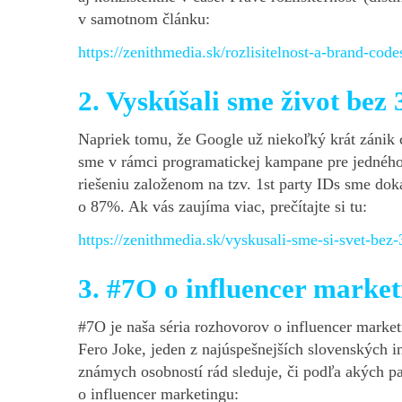
v samotnom článku:
https://zenithmedia.sk/rozlisitelnost-a-brand-cod
2. Vyskúšali sme život bez 
Napriek tomu, že Google už niekoľký krát zánik co
sme v rámci programatickej kampane pre jedného
riešeniu založenom na tzv. 1st party IDs sme dok
o 87%. Ak vás zaujíma viac, prečítajte si tu:
https://zenithmedia.sk/vyskusali-sme-si-svet-bez-
3. #7O o influencer marke
#7O je naša séria rozhovorov o influencer mark
Fero Joke, jeden z najúspešnejších slovenských i
známych osobností rád sleduje, či podľa akých p
o influencer marketingu: