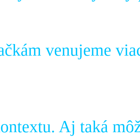
ačkám venujeme viac
kontextu. Aj taká mô