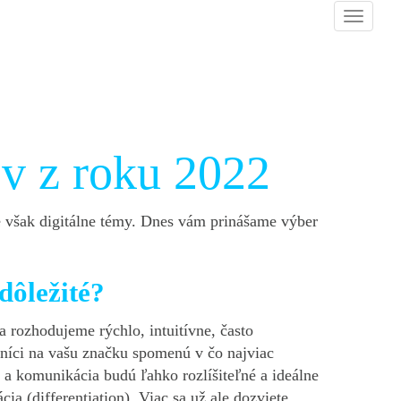
v z roku 2022
 však digitálne témy. Dnes vám prinášame výber
dôležité?
 rozhodujeme rýchlo, intuitívne, často
níci na vašu značku spomenú v čo najviac
 a komunikácia budú ľahko rozlíšiteľné a ideálne
ácia (differentiation). Viac sa už ale dozviete