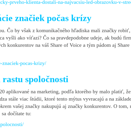
icky-prveho-klienta-dostali-na-najvacsiu-led-obrazovku-v-stre
cie značiek počas krízy
ou. Čo by však z komunikačného hľadiska mali značky robiť,
onca vyšli ako víťazi? Čo sa pravdepodobne udeje, ak budú f
ých konkurentov na váš Share of Voice a tým pádom aj Share o
e-znaciek-pocas-krizy/
 rastu spoločnosti
/20 aplikované na marketing, podľa ktorého by malo platiť, ž
a stále viac štúdii, ktoré tento mýtus vyvracajú a na základe
í okrem vašej značky nakupujú aj značky konkurentov. O tom, 
 sa dočítate tu:
spolocnosti/