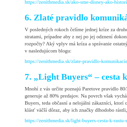
https://zenithmedia.sk/ako-sme-disney-ako-histor
6. Zlaté pravidlo komuniká
V posledných rokoch čelíme jednej kríze za druh
stratami, prípadne aby z nej po jej odznení dok
rozpočty? Aký vplyv má kríza a správanie ostatn
v nasledujúcom blogu:
https://zenithmedia.sk/zlate-pravidlo-komunikaci
7. „Light Buyers“ – cesta k
Mnohí z vás určite poznajú Paretove pravidlo 80
generuje až 80% predajov. Na povrch však vychádz
Buyers, teda občasní a nelojálni zákazníci, ktor
klásť väčší dôraz, aby ich značky dlhodobo rástli,
https://zenithmedia.sk/light-buyers-cesta-k-rastu-