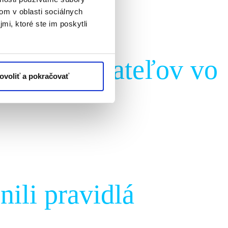
om v oblasti sociálnych
mi, ktoré ste im poskytli
nie používateľov vo
ovoliť a pokračovať
ili pravidlá