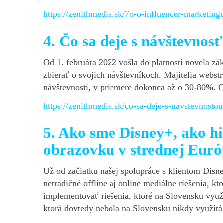
https://zenithmedia.sk/7o-o-influencer-marketingu
4. Čo sa deje s návštevno
Od 1. februára 2022 vošla do platnosti novela zá
zbierať o svojich návštevníkoch. Majitelia webstr
návštevnosti, v priemere dokonca až o 30-80%. O 
https://zenithmedia.sk/co-sa-deje-s-navstevnosto
5. Ako sme Disney+, ako hi
obrazovku v strednej Euró
Už od začiatku našej spolupráce s klientom Disne
netradičné offline aj online mediálne riešenia, 
implementovať riešenia, ktoré na Slovensku využí
ktorá dovtedy nebola na Slovensku nikdy využitá