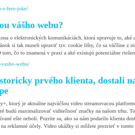
-s-fero-joke/
sťou vášho webu?
kona o elektronických komunikáciách, ktorá upravuje to, aké
ánok si tak museli upraviť tzv. cookie lišty, čo sa väčšine z 
tom, čo to znamená v praxi a aké existujú potenciálne rieše
u-vasho-webu/
storicky prvého klienta, dostali 
pe
y+, ktorý je aktuálne najväčšou video streamovacou platformo
ktoré budú maximalizovať viditeľnosť značky na našom trhu. T
vané ešte neboli. Pozrite sa, ako sa nám podarilo klienta do
 na reklamné účely. Video ukážky si môžete prezrieť v tomto